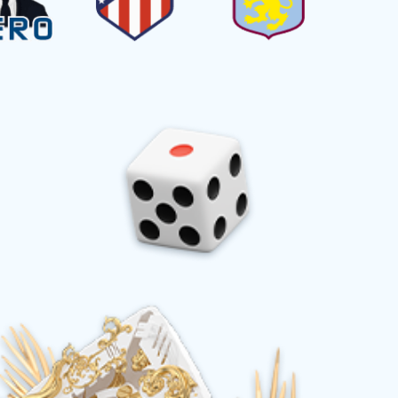
的数据隐私始终处于安全状态。
全天候监控