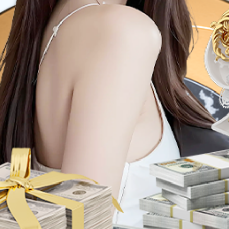
支持二次验证机制，结合设备识别与登录行为分
析。
版本更新记录 · 华体会在线官网
态实时推送。
精准。
畅。
常问题。