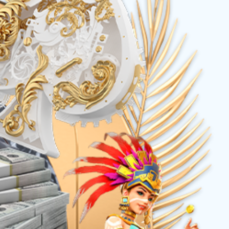
华体会在线官网后端系统实时巡检，迅速识别并应
对潜在安全风险。