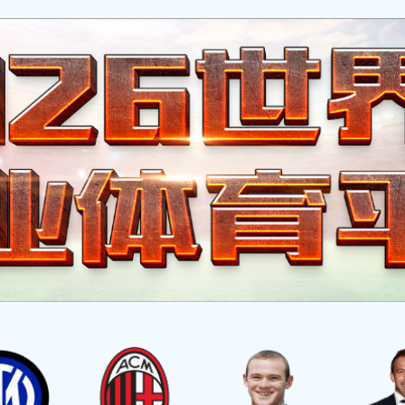
App
关于我们
体育报道
华体会在线官网 App 功能亮点
随时随地，掌握华体会在线官网精彩赛事脉动
互动社区
聚集热爱体育的用户群体，共享观点与激情。