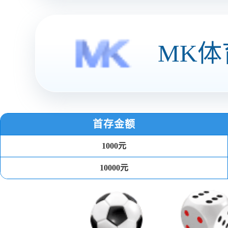
2022 年度体育服务金奖
数据加密合
表彰在用户体验和内容完整性上
平台通过 ISO
的持续优化。
系权威审核
认识 华体会在线官网
华体会在线官网-华体会(中国) ✅eson推荐✅「2026