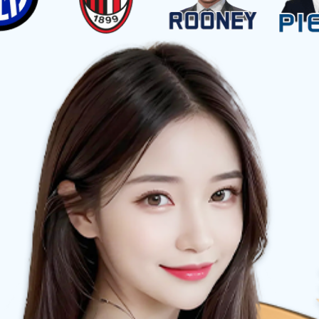
在 App Store 上下载
在 Google Play 上获取
数据安全护盾
加密体系构建平台安全屏障，确保用户访问、操作、交互等环节
多重身份验证