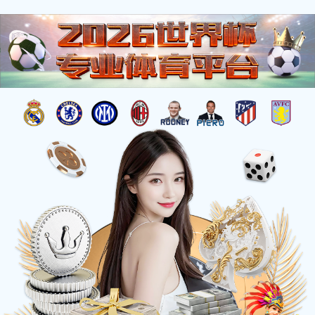
立即注册
华体会在线官网
带您畅享全球
体育盛事
专业平台，数据精准，
高清直播
覆盖热门体育项
目。
聚焦足球、篮球、电竞等赛事，
每日内容实时更
新
。
极速访问
下载APP