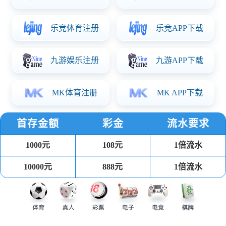
马卡报道皇马选举日盛况，弗
洛伦蒂诺与里克尔梅亲自投票
2026-06-08 15:01
33 次阅读
首页
/
体育报道
西班牙马德里，一个看似寻常的周日，却因皇家马德
里俱乐部的主席选举而显得格外庄重与热烈。清晨的
阳光洒在伯纳乌球场外的投票站，络绎不绝的会员们
排起长队，只为投下自己神圣的一票。据《马卡报》
现场报道，这场备受瞩目的皇马选举日盛况空前，不
仅吸引了全球媒体的目光，更见证了两位俱乐部传奇
人物——现任主席弗洛伦蒂诺·佩雷斯与阿根廷名宿里
克尔梅的亲自现身投票，为这场权力更迭增添了浓厚