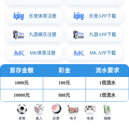
蒙特拉：伊尔迪兹和恰20还
需调整状态；居莱尔需适应比
赛节奏
2026-06-05 19:41
69 次阅读
首页
/
体育报道
AC米兰主教练蒙特拉在近日的新闻发布会上，对球队
目前几名关键球员的状态进行了坦诚评估。随着赛季
进入中后段，红黑军团正面临多线作战的压力，而队
内几位核心球员的表现却未能完全达到预期。蒙特拉
特别点名提到了伊尔迪兹、恰尔汗奥卢（恰20）以及
新援居莱尔，认为他们在身体状态和比赛适应性上仍
需进一步提升。这番表态不仅反映出教练组对球队轮